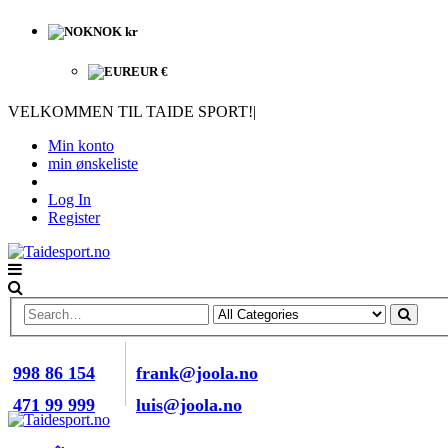
NOK kr
EUR €
VELKOMMEN TIL TAIDE SPORT!
|
Min konto
min ønskeliste
Log In
Register
RING OSS NÅ
E-POST
998 86 154
frank@joola.no
471 99 999
luis@joola.no