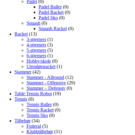
Padel
(0)
Padel Baller
(0)
Padel Racket
(0)
Padel Sko
(0)
Squash
(0)
Squash Racket
(0)
Racket
(13)
3-stjerners
(1)
4-stjerners
(3)
5-stjerners
(5)
6-stjerners
(1)
Hobby/skole
(0)
Utendørsracket
(1)
Stammer
(42)
Stammer - Allround
(12)
Stammer - Offensive
(29)
Stammer – Defensiv
(0)
Table Tennis Robot
(19)
Tennis
(0)
Tennis Baller
(0)
Tennis Racket
(0)
Tennis Sko
(0)
Tilbehør
(34)
Futteral
(5)
Klubbtilbehør
(11)