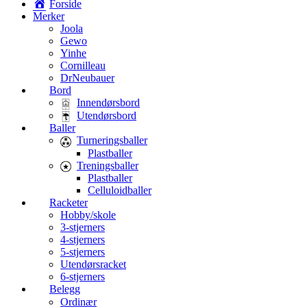
Forside
Merker
Joola
Gewo
Yinhe
Cornilleau
DrNeubauer
Bord
Innendørsbord
Utendørsbord
Baller
Turneringsballer
Plastballer
Treningsballer
Plastballer
Celluloidballer
Racketer
Hobby/skole
3-stjerners
4-stjerners
5-stjerners
Utendørsracket
6-stjerners
Belegg
Ordinær