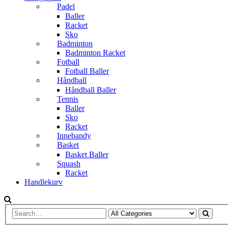
Padel
Baller
Racket
Sko
Badminton
Badminton Racket
Fotball
Fotball Baller
Håndball
Håndball Baller
Tennis
Baller
Sko
Racket
Innebandy
Basket
Basket Baller
Squash
Racket
Handlekurv