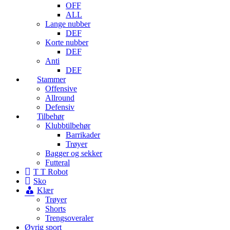
OFF
ALL
Lange nubber
DEF
Korte nubber
DEF
Anti
DEF
Stammer
Offensive
Allround
Defensiv
Tilbehør
Klubbtilbehør
Barrikader
Trøyer
Bagger og sekker
Futteral
T T Robot
Sko
Klær
Trøyer
Shorts
Trengsoveraler
Øvrig sport