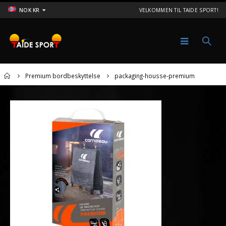
NOK KR
VELKOMMEN TIL TAIDE SPORT!
Home
Premium bordbeskyttelse
packaging-housse-premium