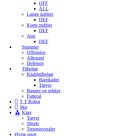
OFF
ALL
Lange nubber
DEF
Korte nubber
DEF
Anti
DEF
Stammer
Offensive
Allround
Defensiv
Tilbehør
Klubbtilbehør
Barrikader
Trøyer
Bagger og sekker
Futteral
T T Robot
Sko
Klær
Trøyer
Shorts
Trengsoveraler
Øvrig sport