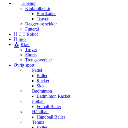
Tilbehør
Klubbtilbehør
Barrikader
Trøyer
Bagger og sekker
Futteral
T T Robot
Sko
Klær
Trøyer
Shorts
Trengsoveraler
Øvrig sport
Padel
Baller
Racket
Sko
Badminton
Badminton Racket
Fotball
Fotball Baller
Håndball
Håndball Baller
Tennis
Baller