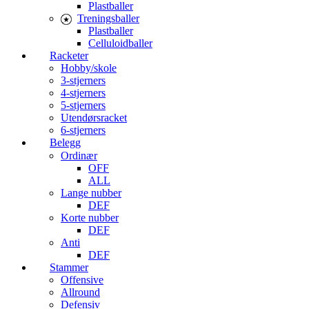
Plastballer
Treningsballer
Plastballer
Celluloidballer
Racketer
Hobby/skole
3-stjerners
4-stjerners
5-stjerners
Utendørsracket
6-stjerners
Belegg
Ordinær
OFF
ALL
Lange nubber
DEF
Korte nubber
DEF
Anti
DEF
Stammer
Offensive
Allround
Defensiv