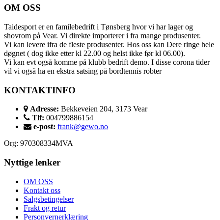
OM OSS
Taidesport er en familebedrift i Tønsberg hvor vi har lager og
shovrom på Vear. Vi direkte importerer i fra mange produsenter.
Vi kan levere ifra de fleste produsenter. Hos oss kan Dere ringe hele
døgnet ( dog ikke etter kl 22.00 og helst ikke før kl 06.00).
Vi kan evt også komme på klubb bedrift demo. I disse corona tider
vil vi også ha en ekstra satsing på bordtennis robter
KONTAKTINFO
Adresse:
Bekkeveien 204, 3173 Vear
Tlf:
004799886154
e-post:
frank@gewo.no
Org: 970308334MVA
Nyttige lenker
OM OSS
Kontakt oss
Salgsbetingelser
Frakt og retur
Personvernerklæring