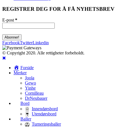
REGISTRER DEG FOR Å FÅ NYHETSBREV
E-post
*
Facebook
Twitter
Linkedin
© Copyright 2020. Alle rettigheter forbeholdt.
Forside
Merker
Joola
Gewo
Yinhe
Cornilleau
DrNeubauer
Bord
Innendørsbord
Utendørsbord
Baller
Turneringsballer