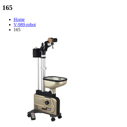
165
Home
V-989-robot
165