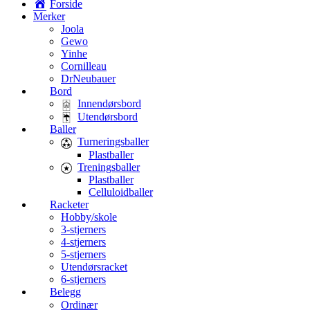
Forside
Merker
Joola
Gewo
Yinhe
Cornilleau
DrNeubauer
Bord
Innendørsbord
Utendørsbord
Baller
Turneringsballer
Plastballer
Treningsballer
Plastballer
Celluloidballer
Racketer
Hobby/skole
3-stjerners
4-stjerners
5-stjerners
Utendørsracket
6-stjerners
Belegg
Ordinær