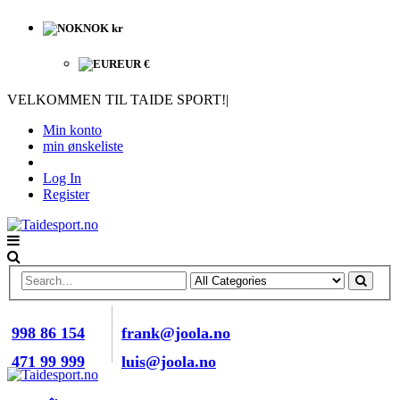
NOK kr
EUR €
VELKOMMEN TIL TAIDE SPORT!
|
Min konto
min ønskeliste
Log In
Register
RING OSS NÅ
E-POST
998 86 154
frank@joola.no
471 99 999
luis@joola.no