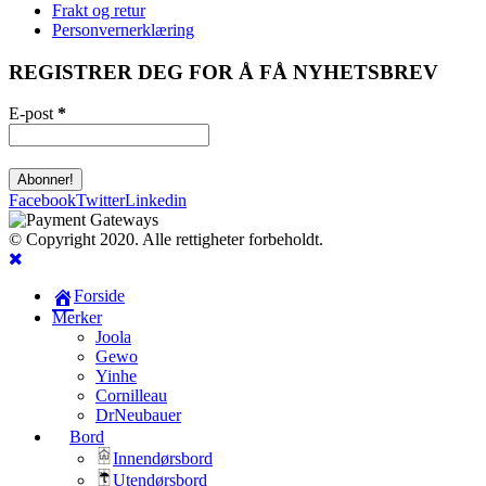
Frakt og retur
Personvernerklæring
REGISTRER DEG FOR Å FÅ NYHETSBREV
E-post
*
Facebook
Twitter
Linkedin
© Copyright 2020. Alle rettigheter forbeholdt.
Forside
Merker
Joola
Gewo
Yinhe
Cornilleau
DrNeubauer
Bord
Innendørsbord
Utendørsbord