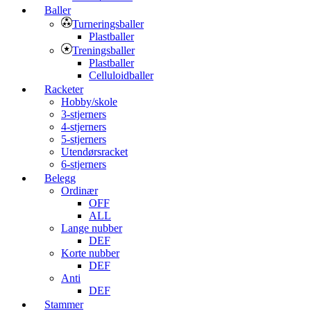
Baller
Turneringsballer
Plastballer
Treningsballer
Plastballer
Celluloidballer
Racketer
Hobby/skole
3-stjerners
4-stjerners
5-stjerners
Utendørsracket
6-stjerners
Belegg
Ordinær
OFF
ALL
Lange nubber
DEF
Korte nubber
DEF
Anti
DEF
Stammer