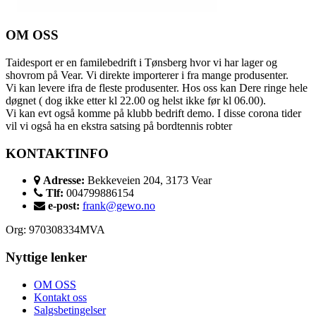
OM OSS
Taidesport er en familebedrift i Tønsberg hvor vi har lager og
shovrom på Vear. Vi direkte importerer i fra mange produsenter.
Vi kan levere ifra de fleste produsenter. Hos oss kan Dere ringe hele
døgnet ( dog ikke etter kl 22.00 og helst ikke før kl 06.00).
Vi kan evt også komme på klubb bedrift demo. I disse corona tider
vil vi også ha en ekstra satsing på bordtennis robter
KONTAKTINFO
Adresse:
Bekkeveien 204, 3173 Vear
Tlf:
004799886154
e-post:
frank@gewo.no
Org: 970308334MVA
Nyttige lenker
OM OSS
Kontakt oss
Salgsbetingelser