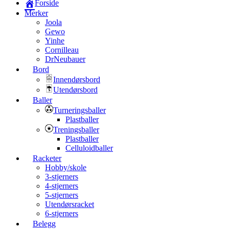
Forside
Merker
Joola
Gewo
Yinhe
Cornilleau
DrNeubauer
Bord
Innendørsbord
Utendørsbord
Baller
Turneringsballer
Plastballer
Treningsballer
Plastballer
Celluloidballer
Racketer
Hobby/skole
3-stjerners
4-stjerners
5-stjerners
Utendørsracket
6-stjerners
Belegg