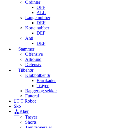
Ordinær
OFF
ALL
Lange nubber
DEF
Korte nubber
DEF
Anti
DEF
Stammer
Offensive
Allround
Defensiv
Tilbehør
Klubbtilbehør
Barrikader
Trøyer
Bagger og sekker
Futteral
T T Robot
Sko
Klær
Trøyer
Shorts
Trengsoveraler