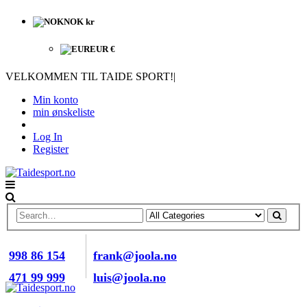
NOK kr
EUR €
VELKOMMEN TIL TAIDE SPORT!
|
Min konto
min ønskeliste
Log In
Register
RING OSS NÅ
E-POST
998 86 154
frank@joola.no
471 99 999
luis@joola.no