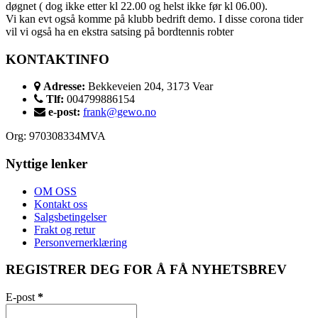
døgnet ( dog ikke etter kl 22.00 og helst ikke før kl 06.00).
Vi kan evt også komme på klubb bedrift demo. I disse corona tider
vil vi også ha en ekstra satsing på bordtennis robter
KONTAKTINFO
Adresse:
Bekkeveien 204, 3173 Vear
Tlf:
004799886154
e-post:
frank@gewo.no
Org: 970308334MVA
Nyttige lenker
OM OSS
Kontakt oss
Salgsbetingelser
Frakt og retur
Personvernerklæring
REGISTRER DEG FOR Å FÅ NYHETSBREV
E-post
*