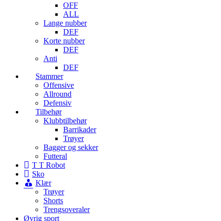
OFF
ALL
Lange nubber
DEF
Korte nubber
DEF
Anti
DEF
Stammer
Offensive
Allround
Defensiv
Tilbehør
Klubbtilbehør
Barrikader
Trøyer
Bagger og sekker
Futteral
T T Robot
Sko
Klær
Trøyer
Shorts
Trengsoveraler
Øvrig sport