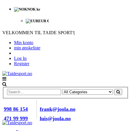
NOK kr
EUR €
VELKOMMEN TIL TAIDE SPORT!
|
Min konto
min ønskeliste
Log In
Register
RING OSS NÅ
E-POST
998 86 154
frank@joola.no
471 99 999
luis@joola.no