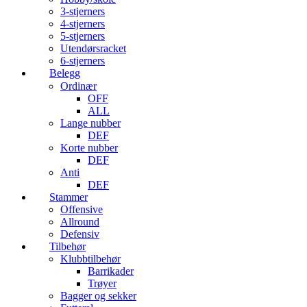
3-stjerners
4-stjerners
5-stjerners
Utendørsracket
6-stjerners
Belegg
Ordinær
OFF
ALL
Lange nubber
DEF
Korte nubber
DEF
Anti
DEF
Stammer
Offensive
Allround
Defensiv
Tilbehør
Klubbtilbehør
Barrikader
Trøyer
Bagger og sekker