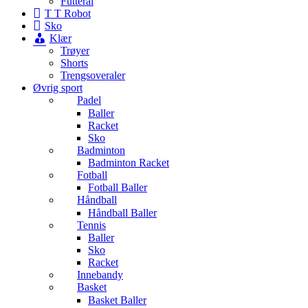
Futteral
T T Robot
Sko
Klær
Trøyer
Shorts
Trengsoveraler
Øvrig sport
Padel
Baller
Racket
Sko
Badminton
Badminton Racket
Fotball
Fotball Baller
Håndball
Håndball Baller
Tennis
Baller
Sko
Racket
Innebandy
Basket
Basket Baller