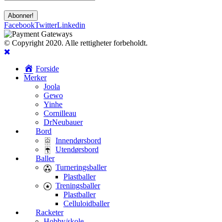
Facebook
Twitter
Linkedin
© Copyright 2020. Alle rettigheter forbeholdt.
Forside
Merker
Joola
Gewo
Yinhe
Cornilleau
DrNeubauer
Bord
Innendørsbord
Utendørsbord
Baller
Turneringsballer
Plastballer
Treningsballer
Plastballer
Celluloidballer
Racketer
Hobby/skole