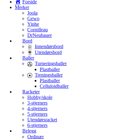
Forside
Merker
Joola
Gewo
Yinhe
Cornilleau
DrNeubauer
Bord
Innendørsbord
Utendørsbord
Baller
Turneringsballer
Plastballer
Treningsballer
Plastballer
Celluloidballer
Racketer
Hobby/skole
3-stjerners
4-stjerners
5-stjerners
Utendørsracket
6-stjerners
Belegg
Ordinær