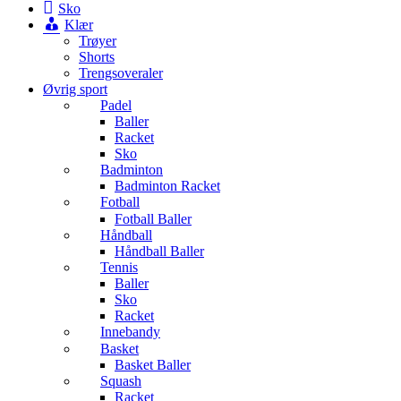
Sko
Klær
Trøyer
Shorts
Trengsoveraler
Øvrig sport
Padel
Baller
Racket
Sko
Badminton
Badminton Racket
Fotball
Fotball Baller
Håndball
Håndball Baller
Tennis
Baller
Sko
Racket
Innebandy
Basket
Basket Baller
Squash
Racket