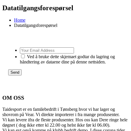
Datatilgangsforespørsel
Home
Datatilgangsforespørsel
Your
Email
Ved å bruke dette skjemaet godtar du lagring og
Address
håndtering av dataene dine på denne nettsiden.
OM OSS
Taidesport er en familebedrift i Tønsberg hvor vi har lager og
shovrom på Vear. Vi direkte importerer i fra mange produsenter.
Vi kan levere ifra de fleste produsenter. Hos oss kan Dere ringe hele
døgnet ( dog ikke etter kl 22.00 og helst ikke før kl 06.00).
Vi kan evt også komme på klubb bedrift demo. I disse corona tider