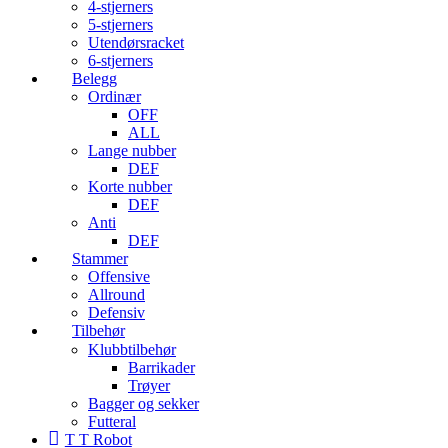
4-stjerners
5-stjerners
Utendørsracket
6-stjerners
Belegg
Ordinær
OFF
ALL
Lange nubber
DEF
Korte nubber
DEF
Anti
DEF
Stammer
Offensive
Allround
Defensiv
Tilbehør
Klubbtilbehør
Barrikader
Trøyer
Bagger og sekker
Futteral
T T Robot