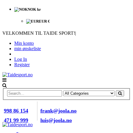
NOK kr
EUR €
VELKOMMEN TIL TAIDE SPORT!
|
Min konto
min ønskeliste
Log In
Register
RING OSS NÅ
E-POST
998 86 154
frank@joola.no
471 99 999
luis@joola.no