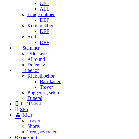
OFF
ALL
Lange nubber
DEF
Korte nubber
DEF
Anti
DEF
Stammer
Offensive
Allround
Defensiv
Tilbehør
Klubbtilbehør
Barrikader
Trøyer
Bagger og sekker
Futteral
T T Robot
Sko
Klær
Trøyer
Shorts
Trengsoveraler
Øvrig sport