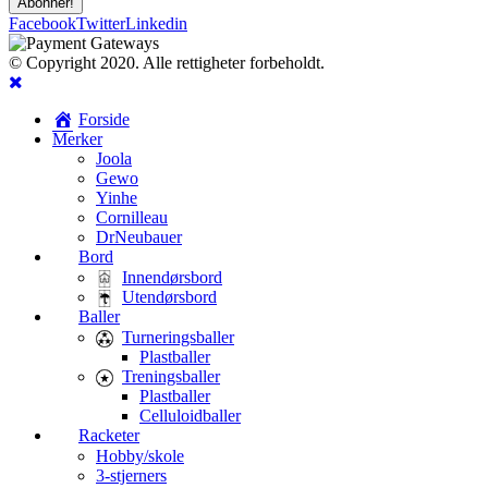
Facebook
Twitter
Linkedin
© Copyright 2020. Alle rettigheter forbeholdt.
Forside
Merker
Joola
Gewo
Yinhe
Cornilleau
DrNeubauer
Bord
Innendørsbord
Utendørsbord
Baller
Turneringsballer
Plastballer
Treningsballer
Plastballer
Celluloidballer
Racketer
Hobby/skole
3-stjerners