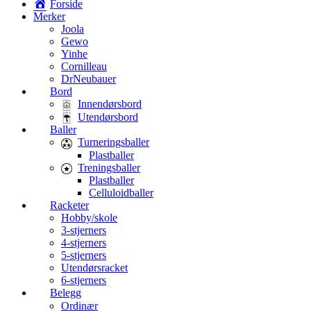
Forside
Merker
Joola
Gewo
Yinhe
Cornilleau
DrNeubauer
Bord
Innendørsbord
Utendørsbord
Baller
Turneringsballer
Plastballer
Treningsballer
Plastballer
Celluloidballer
Racketer
Hobby/skole
3-stjerners
4-stjerners
5-stjerners
Utendørsracket
6-stjerners
Belegg
Ordinær