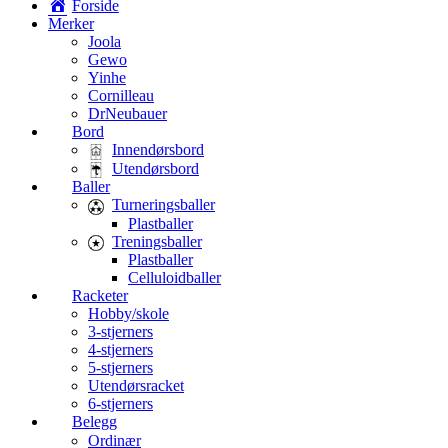
Forside
Merker
Joola
Gewo
Yinhe
Cornilleau
DrNeubauer
Bord
Innendørsbord
Utendørsbord
Baller
Turneringsballer
Plastballer
Treningsballer
Plastballer
Celluloidballer
Racketer
Hobby/skole
3-stjerners
4-stjerners
5-stjerners
Utendørsracket
6-stjerners
Belegg
Ordinær