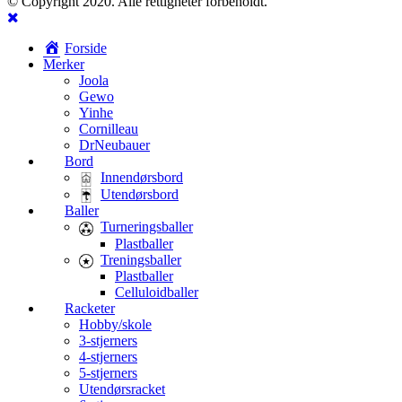
© Copyright 2020. Alle rettigheter forbeholdt.
Forside
Merker
Joola
Gewo
Yinhe
Cornilleau
DrNeubauer
Bord
Innendørsbord
Utendørsbord
Baller
Turneringsballer
Plastballer
Treningsballer
Plastballer
Celluloidballer
Racketer
Hobby/skole
3-stjerners
4-stjerners
5-stjerners
Utendørsracket