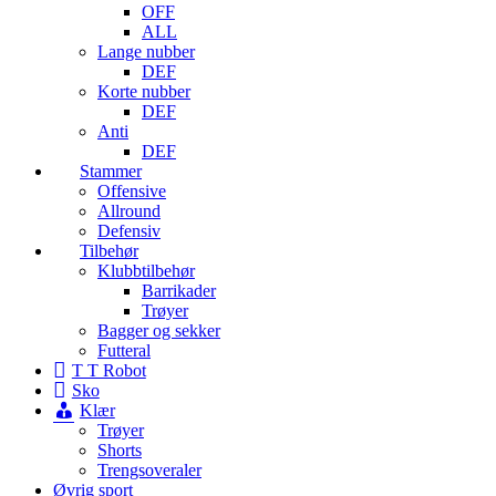
OFF
ALL
Lange nubber
DEF
Korte nubber
DEF
Anti
DEF
Stammer
Offensive
Allround
Defensiv
Tilbehør
Klubbtilbehør
Barrikader
Trøyer
Bagger og sekker
Futteral
T T Robot
Sko
Klær
Trøyer
Shorts
Trengsoveraler
Øvrig sport