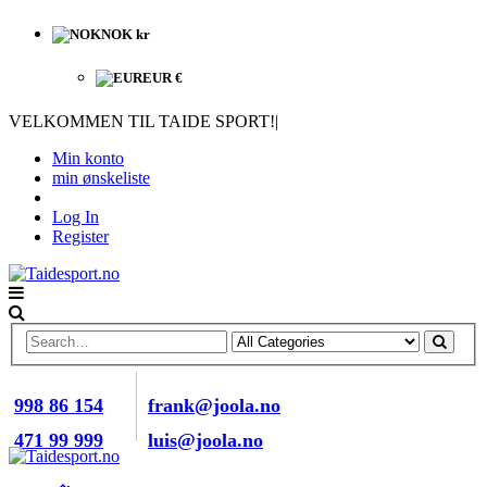
NOK kr
EUR €
VELKOMMEN TIL TAIDE SPORT!
|
Min konto
min ønskeliste
Log In
Register
RING OSS NÅ
E-POST
998 86 154
frank@joola.no
471 99 999
luis@joola.no