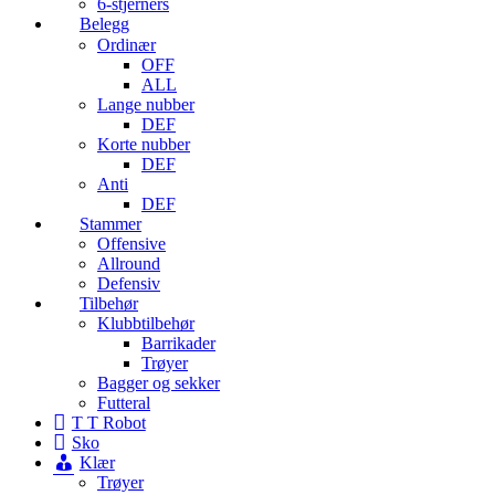
6-stjerners
Belegg
Ordinær
OFF
ALL
Lange nubber
DEF
Korte nubber
DEF
Anti
DEF
Stammer
Offensive
Allround
Defensiv
Tilbehør
Klubbtilbehør
Barrikader
Trøyer
Bagger og sekker
Futteral
T T Robot
Sko
Klær
Trøyer