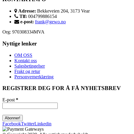
Adresse:
Bekkeveien 204, 3173 Vear
Tlf:
004799886154
e-post:
frank@gewo.no
Org: 970308334MVA
Nyttige lenker
OM OSS
Kontakt oss
Salgsbetingelser
Frakt og retur
Personvernerklæring
REGISTRER DEG FOR Å FÅ NYHETSBREV
E-post
*
Facebook
Twitter
Linkedin