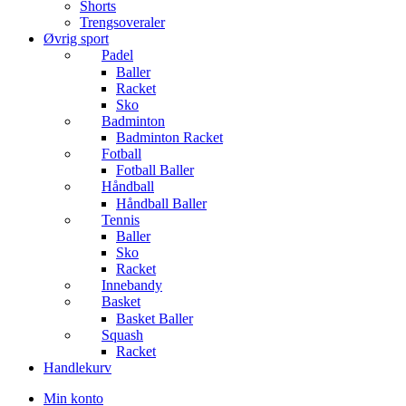
Shorts
Trengsoveraler
Øvrig sport
Padel
Baller
Racket
Sko
Badminton
Badminton Racket
Fotball
Fotball Baller
Håndball
Håndball Baller
Tennis
Baller
Sko
Racket
Innebandy
Basket
Basket Baller
Squash
Racket
Handlekurv
Min konto