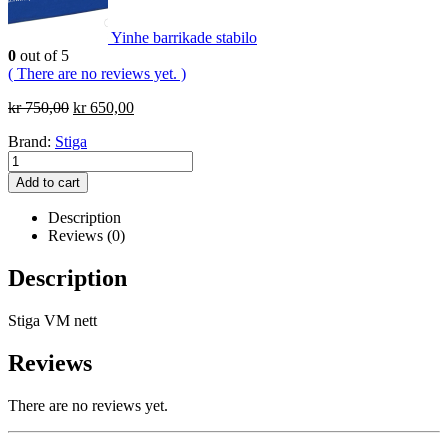
Yinhe barrikade stabilo
0
out of 5
( There are no reviews yet. )
Original
Current
kr
750,00
kr
650,00
price
price
Brand:
Stiga
was:
is:
kr 750,00.
kr 650,00.
Add to cart
Description
Reviews (0)
Description
Stiga VM nett
Reviews
There are no reviews yet.