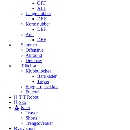
OFF
ALL
Lange nubber
DEF
Korte nubber
DEF
Anti
DEF
Stammer
Offensive
Allround
Defensiv
Tilbehør
Klubbtilbehør
Barrikader
Trøyer
Bagger og sekker
Futteral
T T Robot
Sko
Klær
Trøyer
Shorts
Trengsoveraler
Øvrig sport