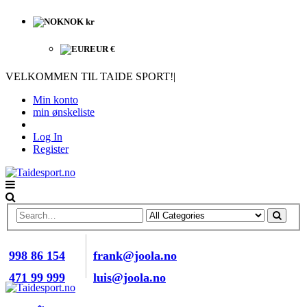
NOK kr
EUR €
VELKOMMEN TIL TAIDE SPORT!
|
Min konto
min ønskeliste
Log In
Register
RING OSS NÅ
E-POST
998 86 154
frank@joola.no
471 99 999
luis@joola.no