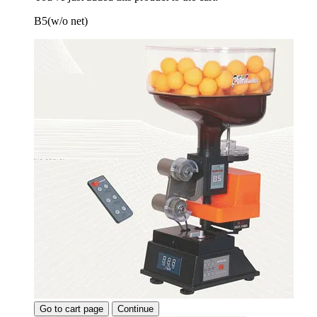
B5(w/o net)
Go to cart page
Continue