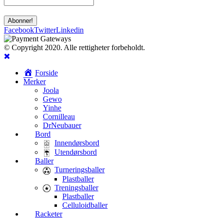
Facebook
Twitter
Linkedin
© Copyright 2020. Alle rettigheter forbeholdt.
Forside
Merker
Joola
Gewo
Yinhe
Cornilleau
DrNeubauer
Bord
Innendørsbord
Utendørsbord
Baller
Turneringsballer
Plastballer
Treningsballer
Plastballer
Celluloidballer
Racketer