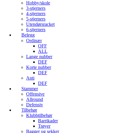
Hobby/skole
3-stjerners
4-stjerners
5-stjerners
Utendørsracket
6-stjerners
Belegg
Ordinær
OFF
ALL
Lange nubber
DEF
Korte nubber
DEF
Anti
DEF
Stammer
Offensive
Allround
Defensiv
Tilbehør
Klubbtilbehør
Barrikader
Trøyer
Bagger og sekker