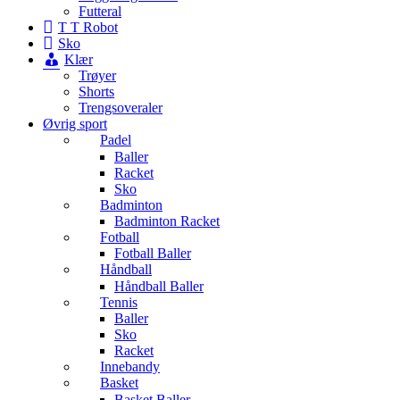
Futteral
T T Robot
Sko
Klær
Trøyer
Shorts
Trengsoveraler
Øvrig sport
Padel
Baller
Racket
Sko
Badminton
Badminton Racket
Fotball
Fotball Baller
Håndball
Håndball Baller
Tennis
Baller
Sko
Racket
Innebandy
Basket
Basket Baller