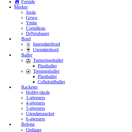
Forside
Merker
Joola
Gewo
Yinhe
Cornilleau
DrNeubauer
Bord
Innendørsbord
Utendørsbord
Baller
Turneringsballer
Plastballer
Treningsballer
Plastballer
Celluloidballer
Racketer
Hobby/skole
3-stjerners
4-stjerners
5-stjerners
Utendørsracket
6-stjerners
Belegg
Ordinær