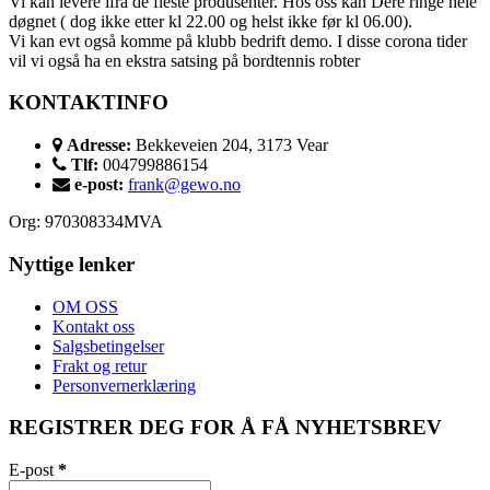
Vi kan levere ifra de fleste produsenter. Hos oss kan Dere ringe hele
døgnet ( dog ikke etter kl 22.00 og helst ikke før kl 06.00).
Vi kan evt også komme på klubb bedrift demo. I disse corona tider
vil vi også ha en ekstra satsing på bordtennis robter
KONTAKTINFO
Adresse:
Bekkeveien 204, 3173 Vear
Tlf:
004799886154
e-post:
frank@gewo.no
Org: 970308334MVA
Nyttige lenker
OM OSS
Kontakt oss
Salgsbetingelser
Frakt og retur
Personvernerklæring
REGISTRER DEG FOR Å FÅ NYHETSBREV
E-post
*