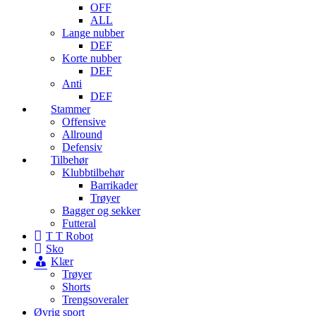
OFF
ALL
Lange nubber
DEF
Korte nubber
DEF
Anti
DEF
Stammer
Offensive
Allround
Defensiv
Tilbehør
Klubbtilbehør
Barrikader
Trøyer
Bagger og sekker
Futteral
T T Robot
Sko
Klær
Trøyer
Shorts
Trengsoveraler
Øvrig sport