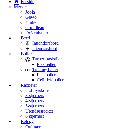
Forside
Merker
Joola
Gewo
Yinhe
Cornilleau
DrNeubauer
Bord
Innendørsbord
Utendørsbord
Baller
Turneringsballer
Plastballer
Treningsballer
Plastballer
Celluloidballer
Racketer
Hobby/skole
3-stjerners
4-stjerners
5-stjerners
Utendørsracket
6-stjerners
Belegg
Ordinær