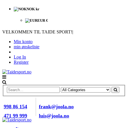
NOK kr
EUR €
VELKOMMEN TIL TAIDE SPORT!
|
Min konto
min ønskeliste
Log In
Register
RING OSS NÅ
E-POST
998 86 154
frank@joola.no
471 99 999
luis@joola.no