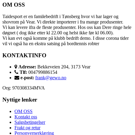
OM OSS
Taidesport er en familebedrift i Tønsberg hvor vi har lager og
shovrom på Vear. Vi direkte importerer i fra mange produsenter.
Vi kan levere ifra de fleste produsenter. Hos oss kan Dere ringe hele
døgnet ( dog ikke etter kl 22.00 og helst ikke før kl 06.00).
Vi kan evt også komme på klubb bedrift demo. I disse corona tider
vil vi også ha en ekstra satsing på bordtennis robter
KONTAKTINFO
Adresse:
Bekkeveien 204, 3173 Vear
Tlf:
004799886154
e-post:
frank@gewo.no
Org: 970308334MVA
Nyttige lenker
OM OSS
Kontakt oss
Salgsbetingelser
Frakt og retur
Personvernerklæring