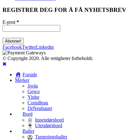
REGISTRER DEG FOR Å FÅ NYHETSBREV
E-post
*
Facebook
Twitter
Linkedin
© Copyright 2020. Alle rettigheter forbeholdt.
Forside
Merker
Joola
Gewo
Yinhe
Cornilleau
DrNeubauer
Bord
Innendørsbord
Utendørsbord
Baller
Turneringsballer