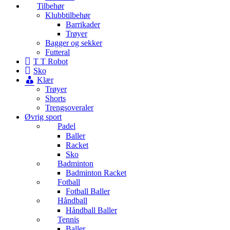
Tilbehør
Klubbtilbehør
Barrikader
Trøyer
Bagger og sekker
Futteral
T T Robot
Sko
Klær
Trøyer
Shorts
Trengsoveraler
Øvrig sport
Padel
Baller
Racket
Sko
Badminton
Badminton Racket
Fotball
Fotball Baller
Håndball
Håndball Baller
Tennis
Baller