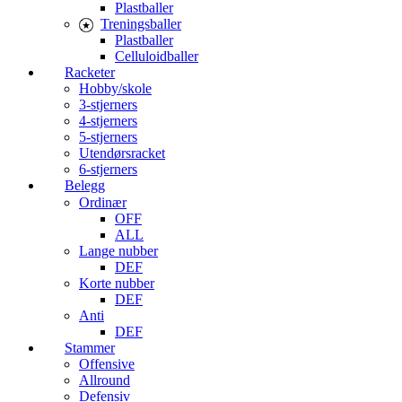
Plastballer
Treningsballer
Plastballer
Celluloidballer
Racketer
Hobby/skole
3-stjerners
4-stjerners
5-stjerners
Utendørsracket
6-stjerners
Belegg
Ordinær
OFF
ALL
Lange nubber
DEF
Korte nubber
DEF
Anti
DEF
Stammer
Offensive
Allround
Defensiv